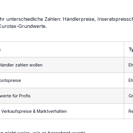
r unterschiedliche Zahlen: Händlerpreise, Inseratspreiss
Eurotax-Grundwerte.
s
Ty
ändler zahlen wollen
Eh
botspreise
Eh
werte für Profis
Gr
 Verkaufspreise & Marktverhalten
Re