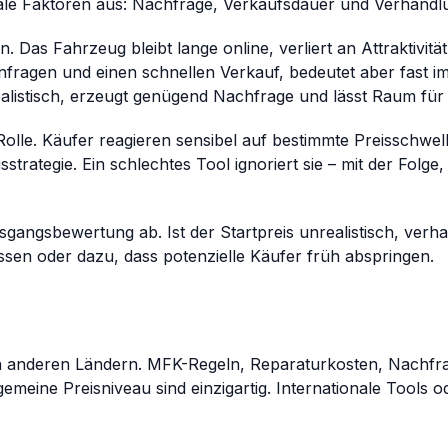
rale Faktoren aus: Nachfrage, Verkaufsdauer und Verhandl
 Das Fahrzeug bleibt lange online, verliert an Attraktivitä
 Anfragen und einen schnellen Verkauf, bedeutet aber fast i
 realistisch, erzeugt genügend Nachfrage und lässt Raum fü
olle. Käufer reagieren sensibel auf bestimmte Preisschwel
sstrategie. Ein schlechtes Tool ignoriert sie – mit der Folg
angsbewertung ab. Ist der Startpreis unrealistisch, verha
ssen oder dazu, dass potenzielle Käufer früh abspringen.
on anderen Ländern. MFK-Regeln, Reparaturkosten, Nachfr
emeine Preisniveau sind einzigartig. Internationale Tools 