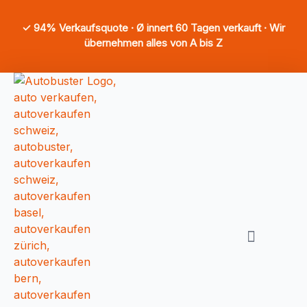
✓ 94% Verkaufsquote · Ø innert 60 Tagen verkauft · Wir
übernehmen alles von A bis Z
Auto verkaufen
Auto bewerten
So funktioniert’s
Häufige Fragen